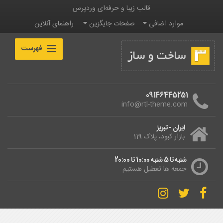
قالب زیبا و حرفه‌ای وردپرس
موارد اضافی
صفحات جایگزین
راهنمای آنلاین
فهرست
09146445251
info@rtl-theme.com
ایران - تبریز
بازار کبود، پلاک 119
شنبه تا 5 شنبه 10:00 تا 20:00
جمعه ها تعطیل هستیم