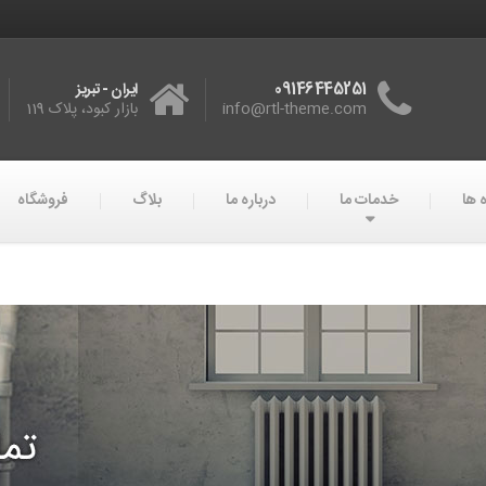
09146445251
ایران - تبریز
info@rtl-theme.com
بازار کبود، پلاک 119
 ها
خدمات ما
درباره ما
بلاگ
فروشگاه