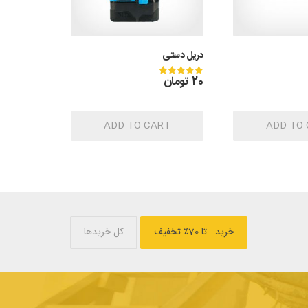
دریل دستی
20
تومان
Rated
5.00
out of 5
ADD TO CART
ADD TO
خرید - تا 70٪ تخفیف
کل خریدها