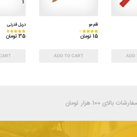
قلم مو
دریل قدرتی
15
تومان
35
تومان
Rated
Rated
4.67
4.00
out of 5
out of 5
 CART
ADD TO CART
ADD 
ای 100 هزار تومان