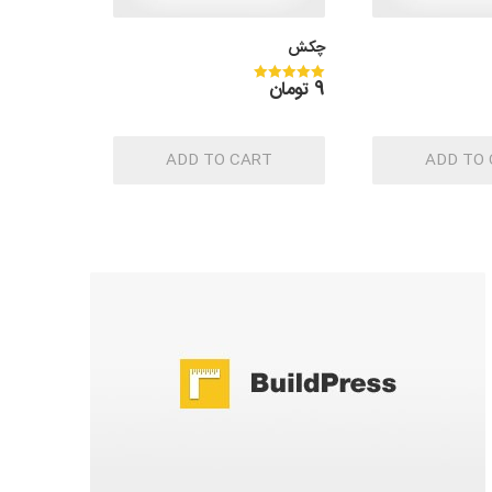
چکش
9
تومان
Rated
5.00
out of 5
ADD TO CART
ADD TO