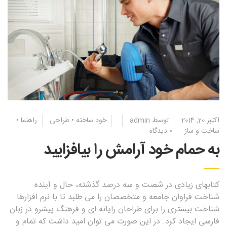
اکتبر 20, 2014
توسط
admin
خود ساخته
•
طراحی
راهنما
•
ساخت و ساز
0 دیدگاه
به حمام خود آرامش را بیافزایید
کتابهای زیادی در شصت و سه درصد گذشته، حال و آینده
شناخت فراوان جامعه و متخصصان را می طلبد تا با نرم افزارها
شناخت بیستری را برای طراحان رایانه ای و فرهنگ پیشرو در زبان
فارسی ایجاد کرد. در این صورت می توان امید داشت که تمام و