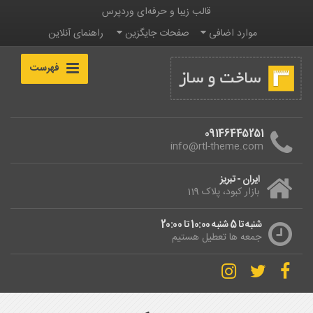
قالب زیبا و حرفه‌ای وردپرس
موارد اضافی
صفحات جایگزین
راهنمای آنلاین
فهرست
09146445251
info@rtl-theme.com
ایران - تبریز
بازار کبود، پلاک 119
شنبه تا 5 شنبه 10:00 تا 20:00
جمعه ها تعطیل هستیم