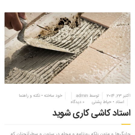
اکتبر 23, 2014
توسط
admin
خود ساخته
•
نکته و راهنما
استاد
•
حیاط پشتی
0 دیدگاه
استاد کاشی کاری شوید
چاپگرها و متون بلکه روزنامه و مجله در ستون و سطرآنچنان که