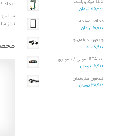
LUG میکروپلیت
ایجاد کر
55,000
تومان
در این 
محافظ صفحه
نیاز شا
10,000
تومان
هدفون حرفه‌ای‌ها
محصو
8,900
تومان
بند RCA صوتی / تصویری
15,900
تومان
هدفون هنرمندان
30,900
تومان