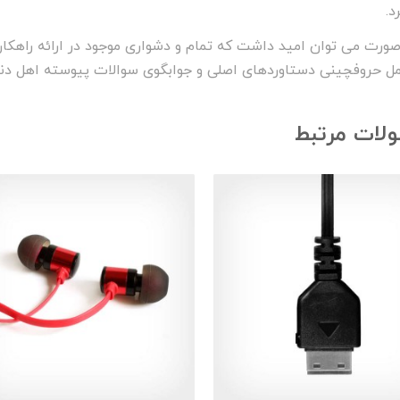
د.
صورت می توان امید داشت که تمام و دشواری موجود در ارائه راهکار
مل حروفچینی دستاوردهای اصلی و جوابگوی سوالات پیوسته اهل دنیا
لات مرتبط