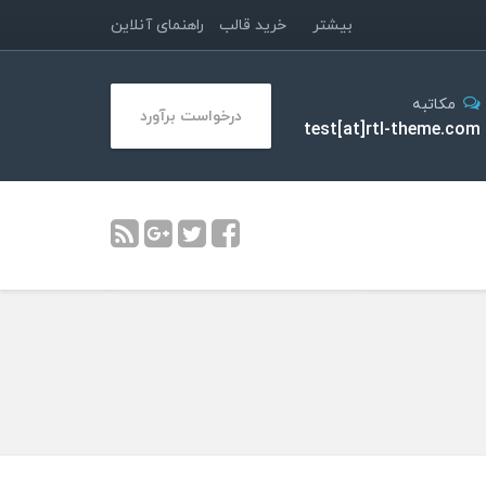
بیشتر
خرید قالب
راهنمای آنلاین
مکاتبه
درخواست برآورد
test[at]rtl-theme.com