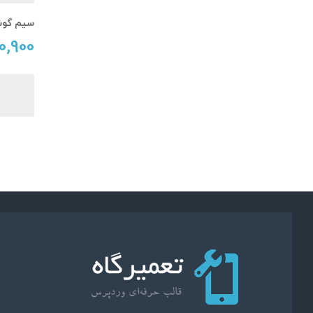
سیم گوشی .0
10,900