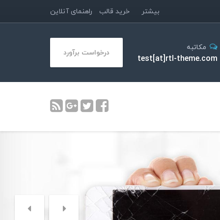
بیشتر
خرید قالب
راهنمای آنلاین
مکاتبه
درخواست برآورد
test[at]rtl-theme.com