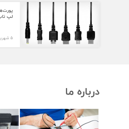
پورت‌ه
لپ تا
5 شهریور 1394
درباره ما