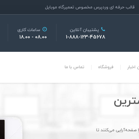
قالب حرفه ای وردپرس مخصوص تعمیرگاه موبایل
پشتیبان آنلاین
ساعات کاری
08.00 - 18.00
1-888-123-45678
اخبار
فروشگاه
تماس با ما
ات از
ان
صفحه‌آرایی می‌کنند تا