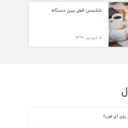
شکستن قفل پین دستگاه
5 شهریور 1394
ل
ر روی آی فون؟