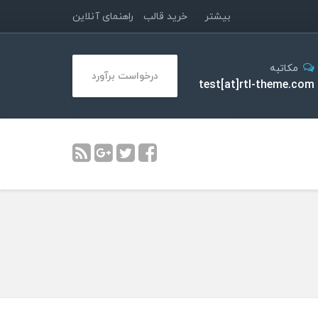
بیشتر
خرید قالب
راهنمای آنلاین
مکاتبه
درخواست برآورد
test[at]rtl-theme.com