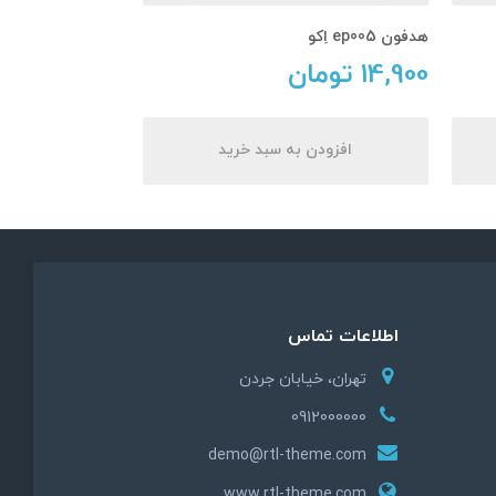
هدفون ep005 اِکو
14,900
تومان
افزودن به سبد خرید
اطلاعات تماس
تهران، خیابان جردن
0912000000
demo@rtl-theme.com
www.rtl-theme.com