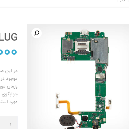
LUG میکروپلی
000
در این ص
موجود در 
وزمان مور
جوابگوی 
مورد استف
LUG
میکروپلی